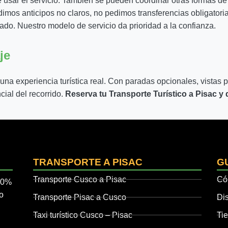
 usar el servicio. También se pueden coordinar otras formas de
dimos anticipos no claros, no pedimos transferencias obligatoria
rado. Nuestro modelo de servicio da prioridad a la confianza.
je
na experiencia turística real. Con paradas opcionales, vistas 
cial del recorrido.
Reserva tu Transporte Turístico a Pisac y di
TRANSPORTE A PISAC
GU
Transporte Cusco a Pisac
Có
00%
io
Transporte Pisac a Cusco
Di
Taxi turístico Cusco – Pisac
Ti