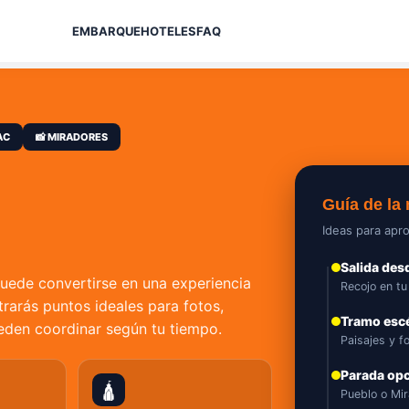
EMBARQUE
HOTELES
FAQ
AC
📸 MIRADORES
Guía de la 
Ideas para apro
Salida de
puede convertirse en una experiencia
Recojo en tu
trarás puntos ideales para fotos,
Tramo esc
ueden coordinar según tu tiempo.
Paisajes y f
Parada opc
🛕
Pueblo o Mi