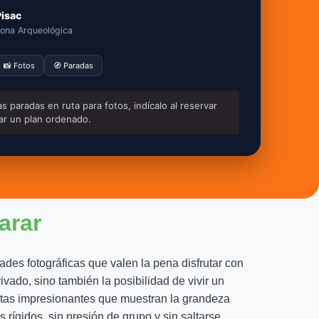
Pisac
ona Arqueológica
📸 Fotos
🧭 Paradas
s paradas en ruta para fotos, indícalo al reservar
ar un plan ordenado.
arar
dades fotográficas que valen la pena disfrutar con
ivado, sino también la posibilidad de vivir un
vistas impresionantes que muestran la grandeza
 rígidos, sin presión de grupo y sin saltarse