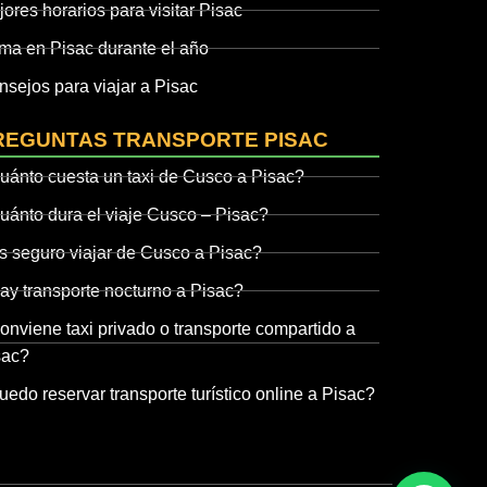
ores horarios para visitar Pisac
ima en Pisac durante el año
nsejos para viajar a Pisac
REGUNTAS TRANSPORTE PISAC
uánto cuesta un taxi de Cusco a Pisac?
uánto dura el viaje Cusco – Pisac?
s seguro viajar de Cusco a Pisac?
ay transporte nocturno a Pisac?
nviene taxi privado o transporte compartido a
sac?
edo reservar transporte turístico online a Pisac?