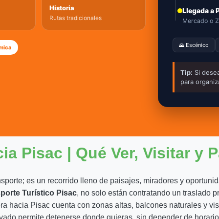
Historia
Llegada a 
Rutas tradicionales
Mercado o Z
🌄 Escénico
mica
Tip:
Si desea
para organiz
a Pisac | Qué Ver, Visitar y P
nsporte; es un recorrido lleno de paisajes, miradores y oportuni
porte Turístico Pisac
, no solo están contratando un traslado pr
retera hacia Pisac cuenta con zonas altas, balcones naturales y 
ivado permite detenerse donde quieras, sin depender de horarios