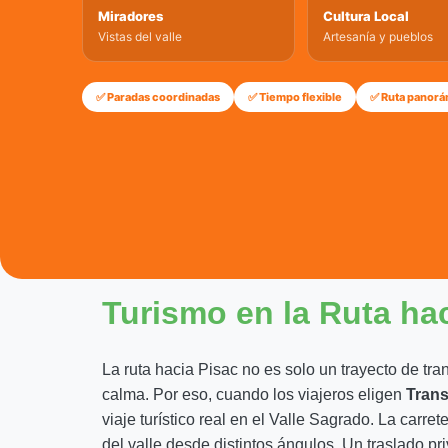
Miradores
Cultura Local
Vistas del valle
Artesanía y pueblos
✅ Paradas coordinadas
✅ Tiempo flexible
✅ Ruta panorá
Turismo en la Ruta haci
La ruta hacia Pisac no es solo un trayecto de tra
calma. Por eso, cuando los viajeros eligen
Trans
viaje turístico real en el Valle Sagrado. La car
del valle desde distintos ángulos. Un traslado pr