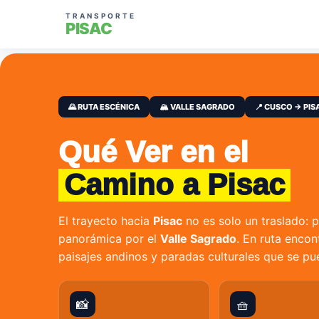
TRANSPORTE
PISAC
🌄 RUTA ESCÉNICA
🏔️ VALLE SAGRADO
📍 CUSCO → PIS
Qué Ver en el
Camino a Pisac
El trayecto hacia
Pisac
no es solo un traslado: 
panorámica por el
Valle Sagrado
. En ruta encon
paisajes andinos y paradas culturales que se p
📸
🧺