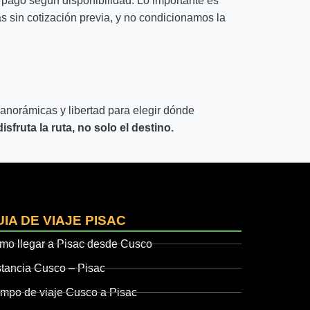
 pago según disponibilidad. Lo importante es
s sin cotización previa, y no condicionamos la
panorámicas y libertad para elegir dónde
sfruta la ruta, no solo el destino.
IA DE VIAJE PISAC
mo llegar a Pisac desde Cusco
stancia Cusco – Pisac
empo de viaje Cusco a Pisac