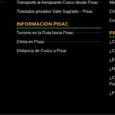
Transporte al Aeropuerto Cusco desde Pisac
Mej
Traslados privados Valle Sagrado – Pisac
Cl
Co
INFORMACION PISAC
P
Turismo en la Ruta hacia Pisac
Clima en Pisac
¿C
Distancia de Cusco a Pisac
¿C
¿E
¿H
¿Co
Pi
¿Pu