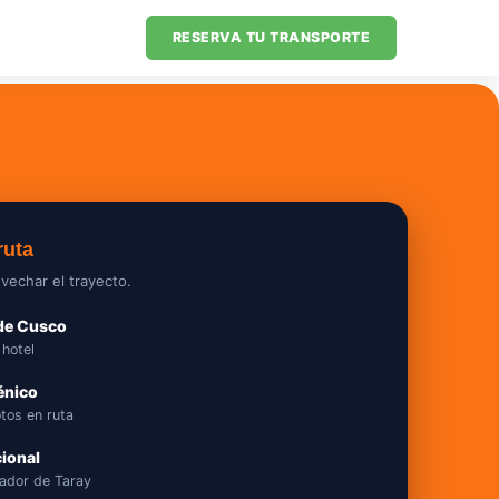
RESERVA TU TRANSPORTE
ruta
vechar el trayecto.
sde Cusco
 hotel
énico
otos en ruta
ional
rador de Taray