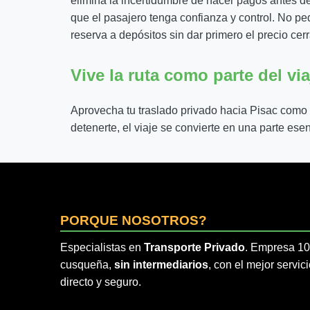
elimina la incertidumbre de hacer pagos antes de
que el pasajero tenga confianza y control. No pe
reserva a depósitos sin dar primero el precio cer
Vive la ruta como parte del via
Aprovecha tu traslado privado hacia Pisac como u
detenerte, el viaje se convierte en una parte esen
PORQUE NOSOTROS?
Especialistas en
Transporte Privado
. Empresa 1
cusqueña,
sin intermediarios
, con el mejor servic
directo y seguro.