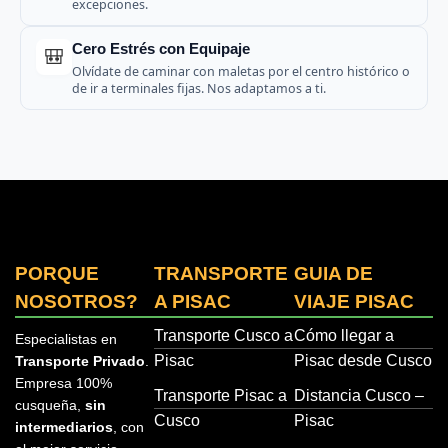
excepciones.
Cero Estrés con Equipaje
🎒
Olvídate de caminar con maletas por el centro histórico o
de ir a terminales fijas. Nos adaptamos a ti.
PORQUE
TRANSPORTE
GUIA DE
NOSOTROS?
A PISAC
VIAJE PISAC
Transporte Cusco a
Cómo llegar a
Especialistas en
Pisac
Pisac desde Cusco
Transporte Privado
.
Empresa 100%
Transporte Pisac a
Distancia Cusco –
cusqueña,
sin
Cusco
Pisac
intermediarios
, con