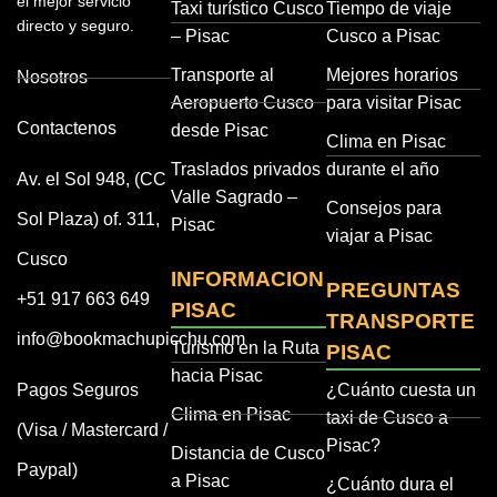
el mejor servicio
Taxi turístico Cusco
Tiempo de viaje
directo y seguro.
– Pisac
Cusco a Pisac
Transporte al
Mejores horarios
Nosotros
Aeropuerto Cusco
para visitar Pisac
Contactenos
desde Pisac
Clima en Pisac
Traslados privados
durante el año
Av. el Sol 948, (CC
Valle Sagrado –
Consejos para
Sol Plaza) of. 311,
Pisac
viajar a Pisac
Cusco
INFORMACION
PREGUNTAS
+51 917 663 649
PISAC
TRANSPORTE
info@bookmachupicchu.com
Turismo en la Ruta
PISAC
hacia Pisac
Pagos Seguros
¿Cuánto cuesta un
Clima en Pisac
taxi de Cusco a
(Visa / Mastercard /
Pisac?
Distancia de Cusco
Paypal)
a Pisac
¿Cuánto dura el