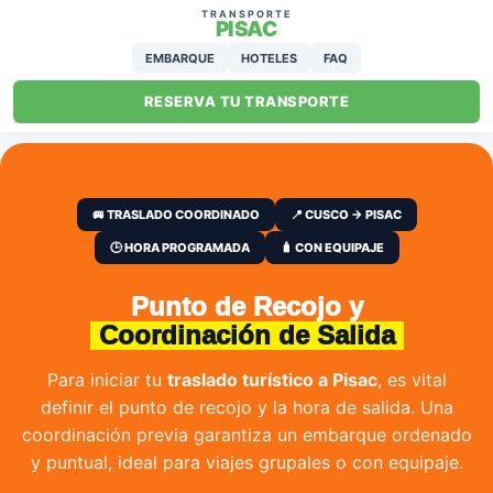
TRANSPORTE
PISAC
EMBARQUE
HOTELES
FAQ
RESERVA TU TRANSPORTE
🚐 TRASLADO COORDINADO
📍 CUSCO → PISAC
🕒 HORA PROGRAMADA
🧳 CON EQUIPAJE
Punto de Recojo y
Coordinación de Salida
Para iniciar tu
traslado turístico a Pisac
, es vital
definir el punto de recojo y la hora de salida. Una
coordinación previa garantiza un embarque ordenado
y puntual, ideal para viajes grupales o con equipaje.