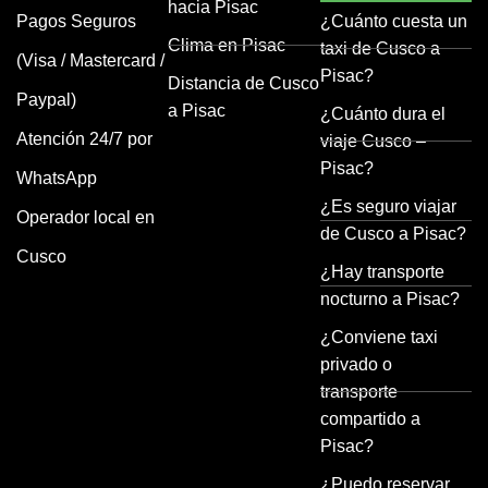
hacia Pisac
Pagos Seguros
¿Cuánto cuesta un
Clima en Pisac
taxi de Cusco a
(Visa / Mastercard /
Pisac?
Distancia de Cusco
Paypal)
a Pisac
¿Cuánto dura el
Atención 24/7 por
viaje Cusco –
Pisac?
WhatsApp
¿Es seguro viajar
Operador local en
de Cusco a Pisac?
Cusco
¿Hay transporte
nocturno a Pisac?
¿Conviene taxi
privado o
transporte
compartido a
Pisac?
¿Puedo reservar