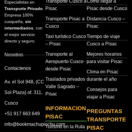
Transporte Cusco a
Cómo llegar a
Especialistas en
Pisac
Pisac desde Cusco
Transporte Privado
.
Empresa 100%
Transporte Pisac a
Distancia Cusco –
cusqueña,
sin
Cusco
Pisac
intermediarios
, con
el mejor servicio
Taxi turístico Cusco
Tiempo de viaje
directo y seguro.
– Pisac
Cusco a Pisac
Transporte al
Mejores horarios
Nosotros
Aeropuerto Cusco
para visitar Pisac
Contactenos
desde Pisac
Clima en Pisac
Traslados privados
durante el año
Av. el Sol 948, (CC
Valle Sagrado –
Consejos para
Sol Plaza) of. 311,
Pisac
viajar a Pisac
Cusco
INFORMACION
PREGUNTAS
+51 917 663 649
PISAC
TRANSPORTE
info@bookmachupicchu.com
Turismo en la Ruta
PISAC